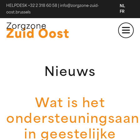
HELPDESK +32 2 318 60 58
|
info@zorgzone-zuid-
NL
FR
oost.brussels
Nieuws
Wat is het
ondersteuningsaa
in geestelijke