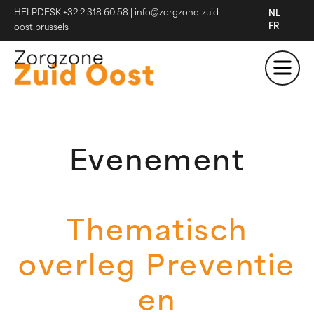
HELPDESK +32 2 318 60 58
|
info@zorgzone-zuid-
NL
FR
oost.brussels
Evenement
Thematisch
overleg Preventie
en