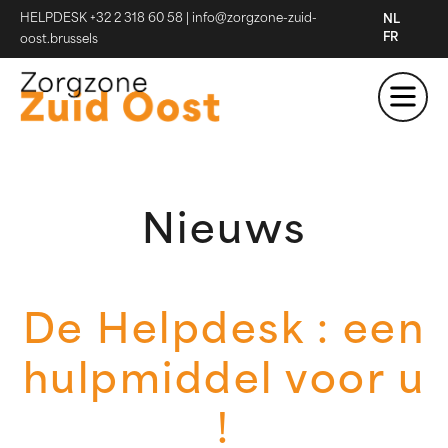
HELPDESK +32 2 318 60 58
|
info@zorgzone-zuid-
NL
FR
oost.brussels
Nieuws
De Helpdesk : een
hulpmiddel voor u
!