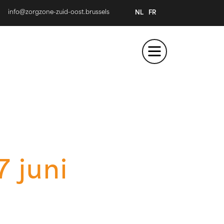
info@zorgzone-zuid-oost.brussels
NL
FR
7 juni