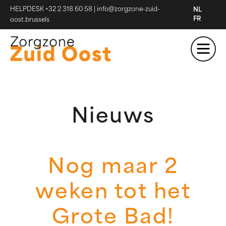
HELPDESK +32 2 318 60 58
|
info@zorgzone-zuid-
NL
FR
oost.brussels
Nieuws
Nog maar 2
weken tot het
Grote Bad!