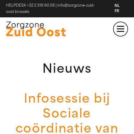
HELPDESK +32 2 318 60 58
|
info@zorgzone-zuid-
NL
FR
oost.brussels
Nieuws
Infosessie bij
Sociale
coördinatie van