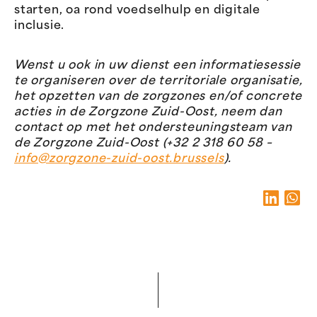
starten,
oa
rond voedselhulp en digitale
inclusie.
Wenst u ook in uw
dienst
een informatiesessie
te organiseren over
de
territoriale organisatie,
het opzetten van
de zorgzones
en/of concrete
acties in
de Z
orgzone
Zuid-Oost
, neem dan
contact op met het ondersteuningsteam
van
de Z
orgzone
Zuid-Oost
(
+32 2 318 60 58
–
info@zorgzone-zuid-oost.brussels
).