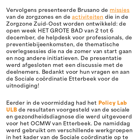
Vervolgens presenteerde
Brusano
de
missies
van de
zorgzones
en de
activiteiten
die in
de
Z
orgzone
Zuid-Oost
w
o
rden ontwikkeld: de
open week
HET GROTE BAD
van 2 tot 6
december, de helpdesk voor professionals, de
preventiebijeenkomsten, de thematische
overlegsessies
die na de zomer van start gaan
en
nog
andere initiatieven. De presentatie
werd afgesloten met een discussie met de
deelnemers. Bedankt voor hun vragen en aan
de Sociale coördinatie Etterbeek voor de
uitnodiging!
Eerder in de voormiddag had
het
Policy Lab
ULB
de resultaten voorgesteld van de sociale
en gezondheidsdiagnose die werd uitgevoerd
voor het OCMW van Etterbeek. De namiddag
werd gebruikt om verschillende werkgroepen
in het kader van de Sociale coördinatie op te