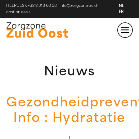
HELPDESK +32 2 318 60 58
|
info@zorgzone-zuid-
NL
FR
oost.brussels
Nieuws
Gezondheidpreven
Info : Hydratatie