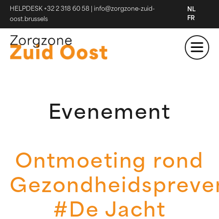
HELPDESK +32 2 318 60 58
|
info@zorgzone-zuid-
NL
FR
oost.brussels
Evenement
Ontmoeting rond
Gezondheidspreve
#De Jacht