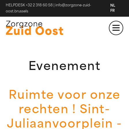
HELPDESK +32 2 318 60 58
|
info@zorgzone-zuid-
NL
FR
oost.brussels
Evenement
Ruimte voor onze
rechten ! Sint-
Juliaanvoorplein -