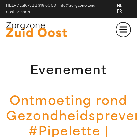
HELPDESK +32 2 318 60 58
|
info@zorgzone-zuid-
NL
FR
oost.brussels
Evenement
Ontmoeting rond
Gezondheidspreve
#Pipelette |