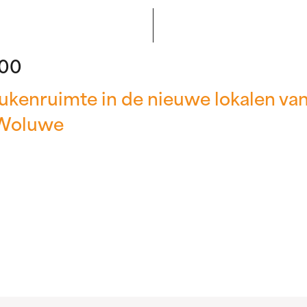
:00
kenruimte in de nieuwe lokalen va
-Woluwe