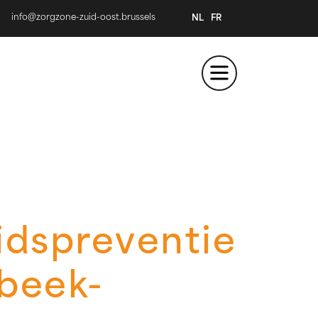
info@zorgzone-zuid-oost.brussels
NL
FR
dspreventie
beek-