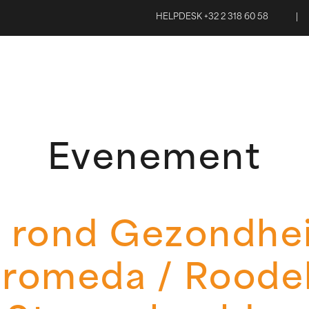
HELPDESK +32 2 318 60 58
|
Evenement
 rond Gezondhei
romeda / Roode