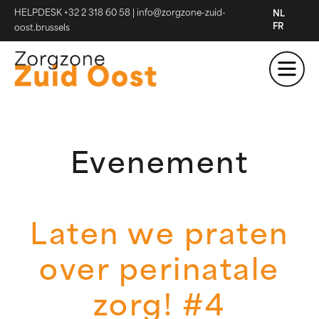
HELPDESK +32 2 318 60 58
|
info@zorgzone-zuid-
NL
FR
oost.brussels
Evenement
Laten we praten
over perinatale
zorg! #4