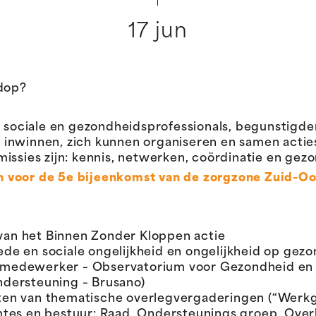
17 jun
ndop?
r sociale en gezondheidsprofessionals, begunstigde
 inwinnen, zich kunnen organiseren en samen acti
missies zijn: kennis, netwerken, coördinatie en ge
 voor de 5e bijeenkomst van de zorgzone Zuid-Oo
van het Binnen Zonder Kloppen actie
ede en sociale ongelijkheid en ongelijkheid op gez
 medewerker – Observatorium voor Gezondheid en W
ndersteuning – Brusano)
tten van thematische overlegvergaderingen (“Werkg
imtes en bestuur: Raad, Ondersteunings groep, Ove