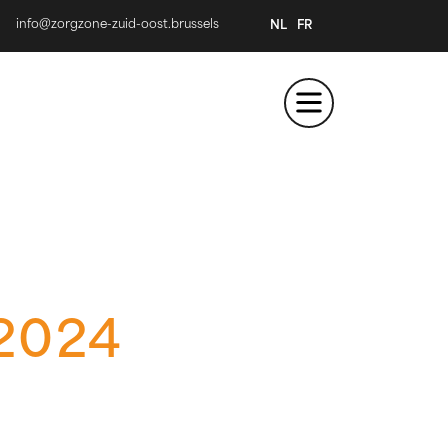
info@zorgzone-zuid-oost.brussels
NL
FR
 2024