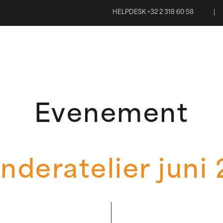
HELPDESK +32 2 318 60 58
|
Evenement
nderatelier juni