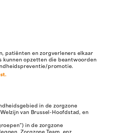
n, patiënten en zorgverleners elkaar
es kunnen opzetten die beantwoorden
zondheidspreventie/promotie.
st.
ondheidsgebied in de zorgzone
elzijn van Brussel-Hoofdstad, en
roepen”) in de zorgzone
rleggen, Zorgzone Team, enz.