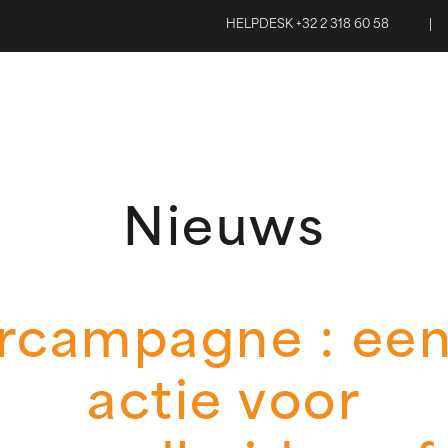
HELPDESK +32 2 318 60 58
|
Nieuws
campagne : een
actie voor