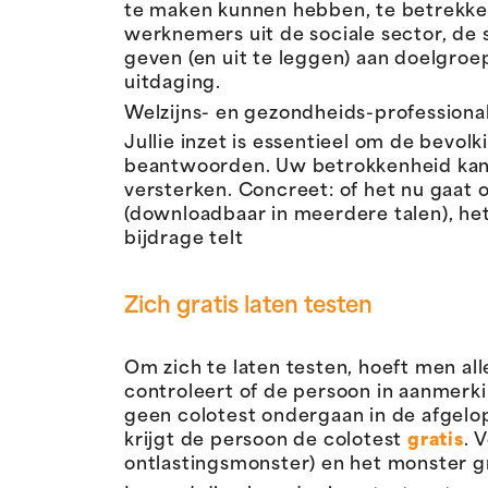
te maken kunnen hebben, te betrekken
werknemers uit de sociale sector, de 
geven (en uit te leggen) aan doelgro
uitdaging.
Welzijns- en gezondheids-professionals
Jullie inzet is essentieel om de bevol
beantwoorden. Uw betrokkenheid kan 
versterken. Concreet: of het nu gaat
(downloadbaar in meerdere talen), het
bijdrage telt
Zich g
ratis laten testen
Om zich te laten testen, hoeft men a
controleert of de persoon in aanmerk
geen colotest ondergaan in de afgelope
krijgt de persoon de colotest
gratis
. 
ontlastingsmonster) en het monster gr