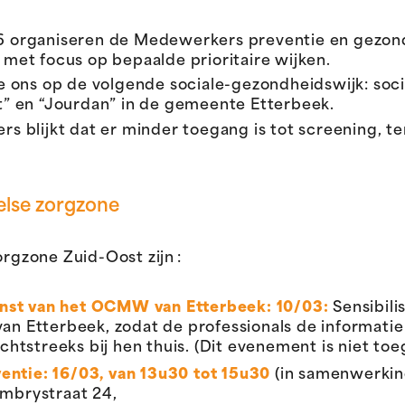
 organiseren de Medewerkers preventie en gezond
, met focus op bepaalde prioritaire wijken.
 ons op de volgende sociale-gezondheidswijk: soci
” en “Jourdan” in de gemeente Etterbeek.
fers blijkt dat er minder toegang is tot screening,
selse zorgzone
orgzone Zuid-Oost zijn :
nst
van het OCMW van
Etterbeek:
10/
03:
Sensibili
an Etterbeek,
zodat
de
professionals
de
informatie
echtstreeks
bij
hen
thuis
. (Dit
evenement
is
niet
toe
ntie: 16/03, van 13u30 tot 15u30
(in samenwerkin
mbrystraat 24,