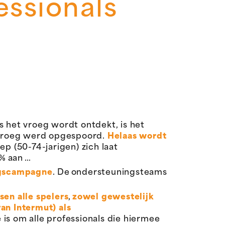
essionals
ls het vroeg wordt ontdekt, is het
e vroeg werd opgespoord.
Helaas wordt
ep (50-74-jarigen) zich laat
% aan …
ngscampagne
. De ondersteuningsteams
en alle spelers
,
zowel gewestelijk
an Intermut) als
e is om alle professionals die hiermee