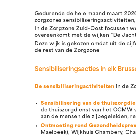
Gedurende de hele maand maart 2026
zorgzones sensibiliseringsactiviteiten
In de Zorgzone Zuid-Oost focussen we
overeenkomt met de wijken “De Jacht
Deze wijk is gekozen omdat uit de cij
de rest van de Zorgzone
Sensibiliseringsacties in elk Brus
De sensibiliseringactiviteiten
in de Z
Sensibilisering
van de
thuiszorgdie
de
thuiszorgdienst
van het OCMW v
aan
de
mensen
die
zij
begeleiden
,
r
Ontmoeting rond Gezondheidspreve
Maelbeek), Wijkhuis Chambery, Cha