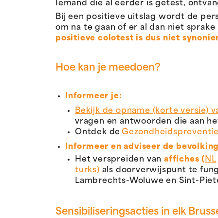
Iemand die al eerder is getest, ontvan
Bij een positieve uitslag wordt de pe
om na te gaan of er al dan niet sprake 
positieve colotest is dus niet synoni
Hoe kan je meedoen?
Informeer je:
Bekijk de opname (korte versie) 
vragen en antwoorden die aan het
Ontdek de
Gezondheidspreventie
Informeer en adviseer de bevolkin
Het verspreiden van
affiches (
NL
turks)
als doorverwijspunt te fun
Lambrechts-Woluwe en Sint-Pie
Sensibiliseringsacties in elk Brus