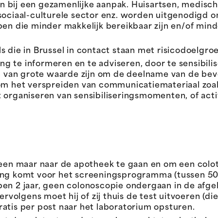
 bij een gezamenlijke aanpak. Huisartsen, medisch
sociaal-culturele sector enz. worden uitgenodigd 
epen die minder makkelijk bereikbaar zijn en/of mi
 die in Brussel in contact staan met risicodoelgroe
king te informeren en te adviseren, door te sensibil
van grote waarde zijn om de deelname van de bevo
 om het verspreiden van communicatiemateriaal zoal
 organiseren van sensibiliseringsmomenten, of acti
lleen maar naar de apotheek te gaan en om een colo
ing komt voor het screeningsprogramma (tussen 50 
n 2 jaar, geen colonoscopie ondergaan in de afgelop
Vervolgens moet hij of zij thuis de test uitvoeren (d
atis per post naar het laboratorium opsturen.