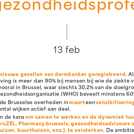
gezondheidsprof
13 feb
nieuwe gevallen van darmkanker geregistreerd
. A
leving is meer dan 90% bij mensen bij wie de ziekt
vooral in Brussel, waar slechts 30,2% van de doelgro
dgezondheidsorganisatie (WHO) beveelt minstens 60
 de Brusselse overheden in
maart
een
sensibiliseri
tal wijken actief aan deel.
n de kans
om samen te werken en de dynamiek tuss
 BruZEL, Pharmacy.brussels, gezondheidsadviseurs v
izen, buurthuizen, enz.),
te versterken
. De ambiti