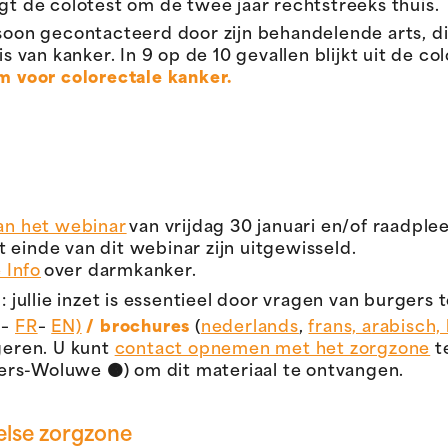
gt de colotest om de twee jaar rechtstreeks thuis.
rsoon gecontacteerd door zijn behandelende arts, d
is van kanker. In 9 op de 10 gevallen blijkt uit de c
em voor colorectale kanker.
van het webinar
van vrijdag 30 januari en/of raadple
 einde van dit webinar zijn uitgewisseld.
 Info
over darmkanker.
g
: jullie inzet is essentieel door vragen van burger
–
FR
–
EN)
/ brochures
(
nederlands
,
frans, a
rabisch,
geren. U kunt
contact opnemen met het zorgzone
t
ters-Woluwe
🟠
) om dit materiaal te ontvangen.
selse zorgzone