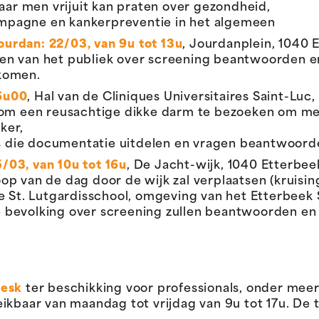
ar men vrijuit kan praten over gezondheid,
ampagne en kankerpreventie in het algemeen
ourdan: 22/03, van 9u tot 13u
, Jourdanplein, 1040 
agen van het publiek over screening beantwoorden
 komen.
16u00
, Hal van de Cliniques Universitaires Saint-Luc,
m een reusachtige dikke darm te bezoeken om meer 
ker,
s die documentatie uitdelen en vragen beantwoord
/03, van 10u tot 16u
, De Jacht-wijk, 1040 Etterbeek
oop van de dag door de wijk zal verplaatsen (kruisi
 St. Lutgardisschool, omgeving van het Etterbeek
e bevolking over screening zullen beantwoorden e
esk
ter beschikking voor professionals, onder mee
ikbaar van maandag tot vrijdag van 9u tot 17u.
De 