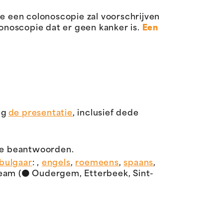
ie een colonoscopie zal voorschrijven
olonoscopie dat er geen kanker is.
Een
eg
de presentatie
, inclusief dede
s te beantwoorden.
 b
ulgaar
: ,
engels
,
roemeens
,
spaans
,
eam (
🟠
Oudergem, Etterbeek, Sint-