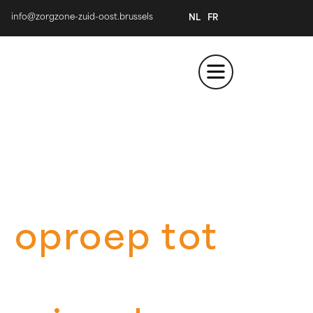
info@zorgzone-zuid-oost.brussels
NL
FR
 oproep tot