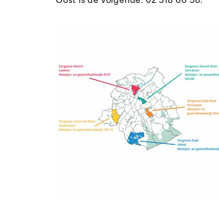
Oost is de volgende:
02 318 60 58
.