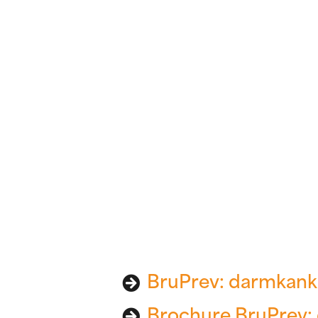
BruPrev: darmkank
Brochure BruPrev: 