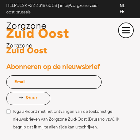
HELPDESK +32 2 318 60 58
|
info@zorgzone-zuid-
NL
FR
oost.brussels
Abonneren op de nieuwsbrief
Stuur
Ik ga akkoord met het ontvangen van de toekomstige
nieuwsbrieven van Zorgzone Zuid-Oost (Brusano vzw). Ik
begrijp dat ik mij te allen tijde kan uitschrijven.